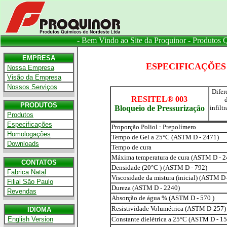
- Bem Vindo ao Site da Proquinor - Produtos 
EMPRESA
ESPECIFICAÇÕES 
.
Nossa Empresa
.
Visão da Empresa
.
Nossos Serviços
Difer
RESITEL® 003
d
PRODUTOS
Bloqueio de Pressurização
infilt
.
Produtos
.
Especificações
Proporção Poliol : Prepolímero
.
Homologações
Tempo de Gel a 25°C (ASTM D - 2471)
.
Downloads
Tempo de cura
Máxima temperatura de cura (ASTM D - 2
CONTATOS
Densidade (20°C ) (ASTM D - 792)
.
Fabrica Natal
Viscosidade da mistura (inicial) (ASTM D
.
Filial São Paulo
Dureza (ASTM D - 2240)
.
Revendas
Absorção de água % (ASTM D - 570 )
Resistividade Volumétrica (ASTM D-257)
IDIOMA
.
English Version
Constante dielétrica a 25°C (ASTM D - 15