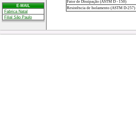
Fator de Dissipação (ASTM D - 150)
E-MAIL
Resistência de Isolamento (ASTM D-257)
.....................................
.
Fabrica N
atal
.
Filial São Paulo