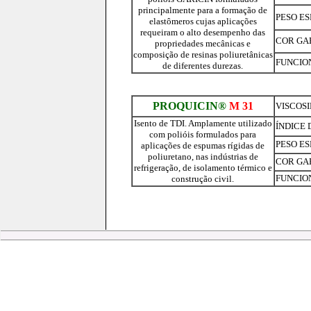
principalmente para a formação de
PESO ESP
elastômeros cujas aplicações
requeiram o alto desempenho das
COR GA
propriedades mecânicas e
composição de resinas poliuretânicas
FUNCIO
de diferentes durezas.
PROQUICIN®
M 31
VISCOSID
Isento de TDI. Amplamente utilizado
ÍNDICE 
com polióis formulados para
PESO ESP
aplicações de espumas rígidas de
poliuretano, nas indústrias de
COR GA
refrigeração, de isolamento térmico e
FUNCIO
construção civil.
|