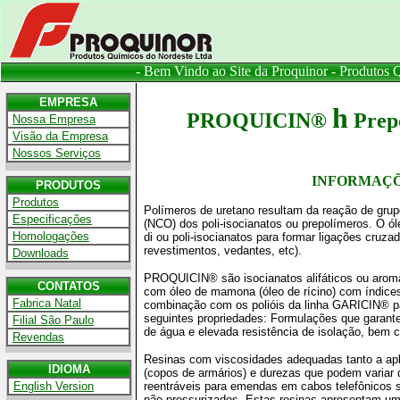
- Bem Vindo ao Site da Proquinor - Produtos 
EMPRESA
h
PROQUICIN®
Prep
.
Nossa Empresa
.
Visão da Empresa
.
Nossos Serviços
INFORMAÇÕ
PRODUTOS
.
Produtos
Polímeros de uretano resultam da reação de grup
.
Especificações
(NCO) dos poli-isocianatos ou prepolímeros. O ól
.
Homologações
di ou poli-isocianatos para formar ligações cruza
revestimentos, vedantes, etc).
.
Downloads
PROQUICIN® são isocianatos alifáticos ou aromát
CONTATOS
com óleo de mamona (óleo de rícino) com índice
.
Fabrica Natal
combinação com os polióis da linha GARICIN® pa
seguintes propriedades: Formulações que garante
.
Filial São Paulo
de água e elevada resistência de isolação, bem c
.
Revendas
Resinas com viscosidades adequadas tanto a apl
IDIOMA
(copos de armários) e durezas que podem variar 
.
English Version
reentráveis para emendas em cabos telefônicos 
não pressurizados. Estas resinas apresentam uma