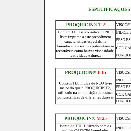
ESPECIFICAÇÕES
PROQUICIN®
T 2
VISCOSID
Contém TDI. Baixo índice de NCO
ÍNDICE 
livre imprime a este prepolímero
PESO ESP
características especiais na
formulação de resinas poliuretânicas
COR GA
reentráveis como baixas viscosidade,
FUNCIO
reatividade e dureza
PROQUICIN®
T 15
VISCOSID
ÍNDICE 
Contém TDI. Índice de NCO livre
PESO ESP
maior do que o PROQUICIN T2,
utilizado na composição de resinas
COR GA
poliuretânicas de diferentes durezas
FUNCIO
PROQUICIN®
M 25
VISCOSID
Isento de TDI . Utilizado com os
ÍNDICE 
polióis GARICIN formulados